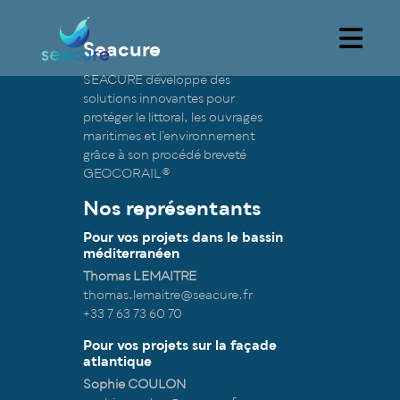
Seacure
SEACURE développe des
solutions innovantes pour
protéger le littoral, les ouvrages
maritimes et l’environnement
grâce à son procédé breveté
GEOCORAIL®
Nos représentants
Pour vos projets dans le bassin
méditerranéen
Thomas LEMAITRE
thomas.lemaitre@seacure.fr
+33 7 63 73 60 70
Pour vos projets sur la façade
atlantique
Sophie COULON