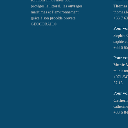
solutions innovantes pour
protéger le littoral, les ouvrages
Thomas
maritimes et l’environnement
thomas.l
grâce à son procédé breveté
+33 7 63
GEOCORAIL®
Pour vos
Sophie
sophie.c
+33 6 65
Pour vo
Munir 
munir.mu
+971-547
57 15
Pour vos
Cather
catherin
+33 6 84