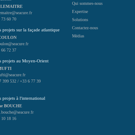
Qui sommes-nous
 LEMAITRE
Expertise
emaitre@seacure.fr
 73 60 70
Solutions
Contactez-nous
 projets sur la façade atlantique
Médias
 COULON
oulon@seacure.fr
 66 72 37
s projets au Moyen-Orient
MUFTI
fti@seacure.fr
 399 532 / +33 6 77 39
 projets à l'international
ine BOUCHE
e.bouche@seacure.fr
 10 18 16