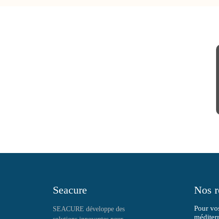
Seacure
Nos r
Pour vos
SEACURE développe des
méditer