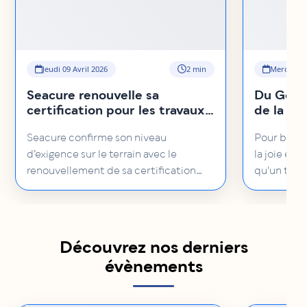
Jeudi 09 Avril 2026
2 min
Mercredi 
Seacure renouvelle sa
Du Geoco
certification pour les travaux
de la me
hyperbares en mention A et B
building
Seacure confirme son niveau
Pour bien 
l'artisa
d’exigence sur le terrain avec le
la joie et 
humeur
renouvellement de sa certification
qu'un team
pour les travaux hyperbares !
Découvrez nos derniers
évènements