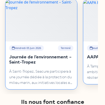
Vendredi 05 Juin 2026
Terminé
Jeudi 14 M
Journée de l’environnement –
AAPA P
Saint-Tropez
À Tampa, S
À Saint-Tropez, Seacure participera à
ambitieuse
une journée dédiée à la protection du
résilients,
milieu marin, aux initiatives locales et
vivants
aux solutions engagées pour préserver
le territoire !
Ils nous font confiance