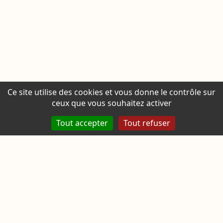
Ce site utilise des cookies et vous donne le contrôle sur
ceux que vous souhaitez activer
Tout accepter
Tout refuser
Seacure
SEACURE développe des
solutions innovantes pour
protéger le littoral, les ouvrages
maritimes et l’environnement
grâce à son procédé breveté