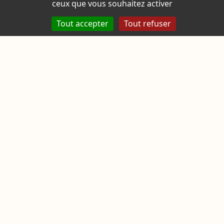
ceux que vous souhaitez activer
Tout accepter
Tout refuser
Seacure
SEACURE développe des
solutions innovantes pour
protéger le littoral, les ouvrages
maritimes et l’environnement
grâce à son procédé breveté
GEOCORAIL®
Nos représentants
Pour vos projets dans le bassin
méditerranéen
Thomas LEMAITRE
thomas.lemaitre@seacure.fr
+33 7 63 73 60 70