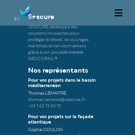
Seacure
SEACURE développe des
solutions innovantes pour
protéger le littoral, les ouvrages
maritimes et l’environnement
grâce à son procédé breveté
GEOCORAIL®
Nos représentants
Pour vos projets dans le bassin
méditerranéen
Thomas LEMAITRE
thomas.lemaitre@seacure.fr
+33 7 63 73 60 70
Pour vos projets sur la façade
atlantique
Sophie COULON